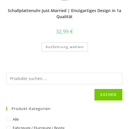
Schallplattenuhr-Just-Married | Einzigartiges Design in 1a
Qualität
32,99
€
Dieses
Ausführung wählen
Produkt
weist
mehrere
Varianten
auf.
Die
Optionen
können
auf
der
Produktseite
gewählt
SUCHEN
werden
Produkt-Kategorien
Alle
Fahrzeuge / Flugzeuge / Boote