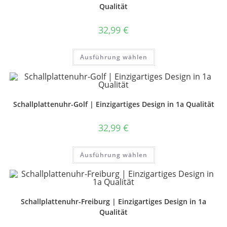
Qualität
32,99
€
Dieses
Ausführung wählen
Produkt
weist
mehrere
Varianten
auf.
Die
Optionen
Schallplattenuhr-Golf | Einzigartiges Design in 1a Qualität
können
auf
der
32,99
€
Produktseite
gewählt
werden
Dieses
Ausführung wählen
Produkt
weist
mehrere
Varianten
auf.
Die
Optionen
Schallplattenuhr-Freiburg | Einzigartiges Design in 1a
können
Qualität
auf
der