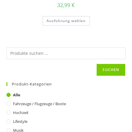
Produktseite
gewählt
32,99
€
werden
Dieses
Ausführung wählen
Produkt
weist
mehrere
Varianten
auf.
Die
Optionen
können
auf
der
Produktseite
gewählt
SUCHEN
werden
Produkt-Kategorien
Alle
Fahrzeuge / Flugzeuge / Boote
Hochzeit
Lifestyle
Musik