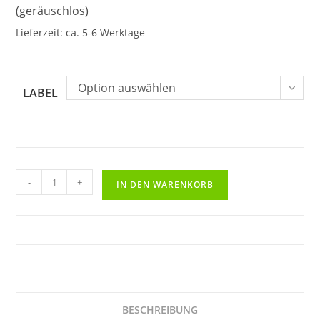
(geräuschlos)
Lieferzeit:
ca. 5-6 Werktage
Option auswählen
LABEL
Schallplattenuhr-
-
+
IN DEN WARENKORB
Just-
Married
|
Einzigartiges
Design
in
1a
BESCHREIBUNG