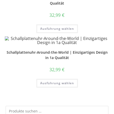
können
Qualität
auf
der
Produktseite
gewählt
32,99
€
werden
Dieses
Ausführung wählen
Produkt
weist
mehrere
Varianten
auf.
Die
Optionen
Schallplattenuhr-Around-the-World | Einzigartiges Design
können
in 1a Qualität
auf
der
Produktseite
gewählt
32,99
€
werden
Dieses
Ausführung wählen
Produkt
weist
mehrere
Varianten
auf.
Die
Optionen
können
auf