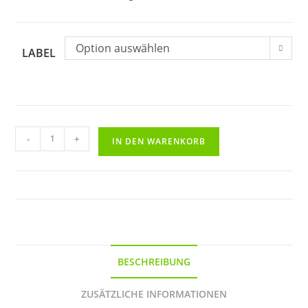
Option auswählen
LABEL
Schallplattenuhr-
-
+
IN DEN WARENKORB
London
|
Einzigartiges
Design
in
1a
Qualität
BESCHREIBUNG
Menge
ZUSÄTZLICHE INFORMATIONEN