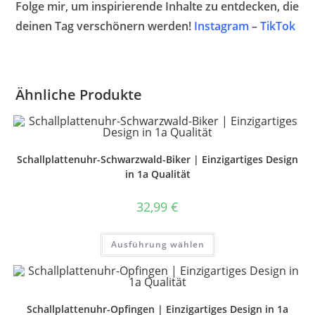
Folge mir, um inspirierende Inhalte zu entdecken, die
deinen Tag verschönern werden!
Instagram
–
TikTok
Ähnliche Produkte
Schallplattenuhr-Schwarzwald-Biker | Einzigartiges Design
in 1a Qualität
32,99
€
Dieses
Ausführung wählen
Produkt
weist
mehrere
Varianten
auf.
Die
Optionen
Schallplattenuhr-Opfingen | Einzigartiges Design in 1a